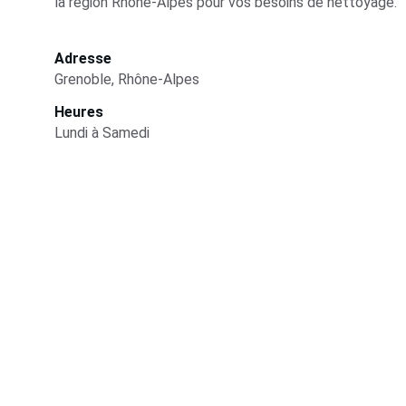
la région Rhône-Alpes pour vos besoins de nettoyage.
Adresse
Grenoble, Rhône-Alpes
Heures
Lundi à Samedi
Services
Nettoyage rapide et efficace à Grenoble et 