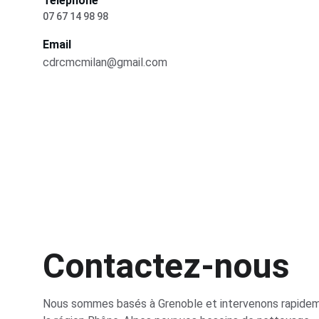
Téléphone
07 67 14 98 98
Email
cdrcmcmilan@gmail.com
Contactez-nous
Nous sommes basés à Grenoble et intervenons rapidem